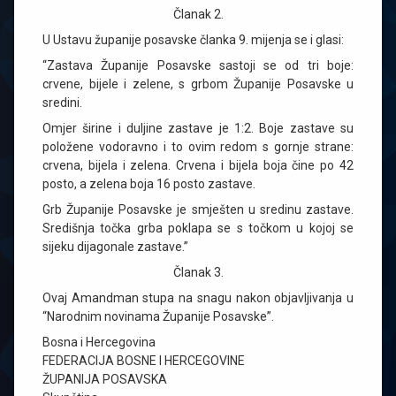
Članak 2.
U Ustavu županije posavske članka 9. mijenja se i glasi:
“Zastava Županije Posavske sastoji se od tri boje:
crvene, bijele i zelene, s grbom Županije Posavske u
sredini.
Omjer širine i duljine zastave je 1:2. Boje zastave su
položene vodoravno i to ovim redom s gornje strane:
crvena, bijela i zelena. Crvena i bijela boja čine po 42
posto, a zelena boja 16 posto zastave.
Grb Županije Posavske je smješten u sredinu zastave.
Središnja točka grba poklapa se s točkom u kojoj se
sijeku dijagonale zastave.”
Članak 3.
Ovaj Amandman stupa na snagu nakon objavljivanja u
“Narodnim novinama Županije Posavske”.
Bosna i Hercegovina
FEDERACIJA BOSNE I HERCEGOVINE
ŽUPANIJA POSAVSKA