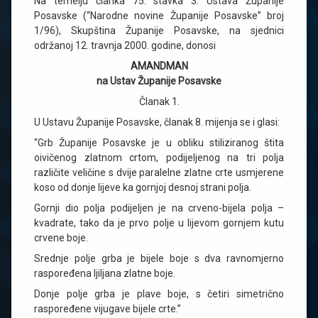
Na temelju članka 75. stavka 3. Ustava Županije
Posavske (“Narodne novine Županije Posavske” broj
1/96), Skupština Županije Posavske, na sjednici
održanoj 12. travnja 2000. godine, donosi
AMANDMAN
na Ustav Županije Posavske
Članak 1.
U Ustavu Županije Posavske, članak 8. mijenja se i glasi:
“Grb Županije Posavske je u obliku stiliziranog štita
oivičenog zlatnom crtom, podijeljenog na tri polja
različite veličine s dvije paralelne zlatne crte usmjerene
koso od donje lijeve ka gornjoj desnoj strani polja.
Gornji dio polja podijeljen je na crveno-bijela polja –
kvadrate, tako da je prvo polje u lijevom gornjem kutu
crvene boje.
Srednje polje grba je bijele boje s dva ravnomjerno
raspoređena ljiljana zlatne boje.
Donje polje grba je plave boje, s četiri simetrično
raspoređene vijugave bijele crte.”