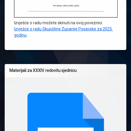
Izvješće o radu možete skinuti na ovoj poveznici:
Izvješće o radu Skupštine Županije Posavske za 2025.
godinu
Materijali za XXXIV. redovitu sjednicu