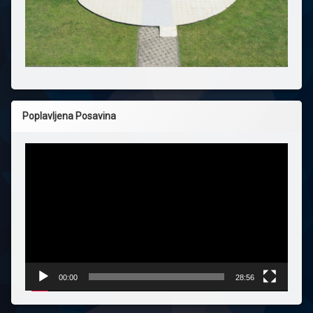
Poplavljena Posavina
Reproduktor
videozapisa
00:00
28:56