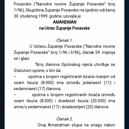
Posavske (“Narodne novine Županije Posavske” broj
1/96), Skupština Županije Posavske na sjednici održanoj
30. studenog 1999. godine, usvojila je
AMANDMAN
na Ustav Županije Posavske
Članak 1.
U Ustavu Županije Posavske (“Narodne novine
Županije Posavske” broj 1/96 i 3/96), članak 59. mijenja
se i glasi:
“Broj članova Općinskog vijeća utvrđuje se
Statutom općine, s tim da:
– općima s brojem registriranih birača manjim od
osam tisuća (8.000) ima između jedanaest (11) i
sedamnaest (17) članova,
– općima s brojem registriranih briača između
osam tisuća (8.000) i dvadeset tisuća (20.000) ima
izme/u sedamnaest (17) i dvadesetpet (25) članova.
Članak 2.
Ovaj Amandman stupa na snagu nakon