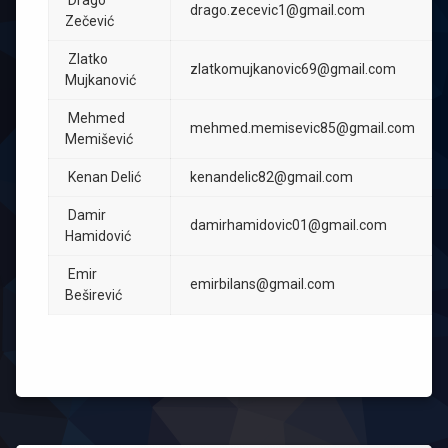
Drago
drago.zecevic1@gmail.com
Zečević
Zlatko
zlatkomujkanovic69@gmail.com
Mujkanović
Mehmed
mehmed.memisevic85@gmail.com
Memišević
Kenan Delić
kenandelic82@gmail.com
Damir
damirhamidovic01@gmail.com
Hamidović
Emir
emirbilans@gmail.com
Beširević