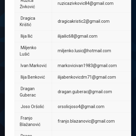
Ružica
ruzicazivkovic84@gmail.com
Živković
Dragica
dragicakristic2@gmail.com
Krištić
Ilija Ilić
ilijailic68@gmail.com
Miljenko
miljenko.lusic@hotmail.com
Lušić
Ivan Marković
markovicivan1983@gmail.com
Ilija Benković
ilijabenkovicdm71@gmail.com
Dragan
dragan.guberac@gmail.com
Guberac
Joso Oršolić
orsolicjoso4@gmail.com
Franjo
franjo.blazanovic@gmail.com
Blažanović