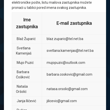
elektroničke pošte, listu mailova zastupnika možete
pronaći u tablici pored imena svakog zastupnika.
Ime
E-mail zastupnika
zastupnika
Blaž Župarić
blaz.zuparic@tel.net.ba
Svetlana
svetlana.kamenjas@tel.net.ba
Kamenjaš
Mujo Puzić
mujopuzic@outlook.com
Barbara
barbara.coskovic@gmail.com
Ćošković
Nataša
natasa.orsolic@gmail.com
Oršolić
Janja Iličević
jilicevic@gmail.com