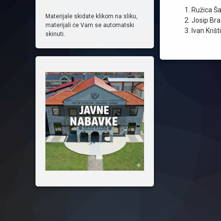
Ružica Ša
Materijale skidate klikom na sliku,
Josip Bra
materijali će Vam se automatski
Ivan Krišt
skinuti.