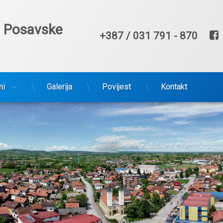
e Posavske
Broj telefona
+387 / 031 791 - 870
ni
Galerija
Povijest
Kontakt