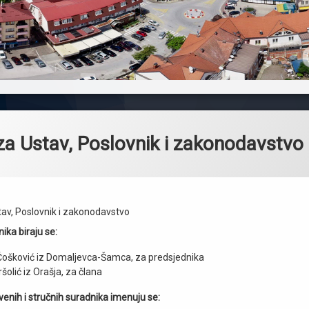
a Ustav, Poslovnik i zakonodavstvo
av, Poslovnik i zakonodavstvo
ika biraju se:
Ćošković iz Domaljevca-Šamca, za predsjednika
šolić iz Orašja, za člana
venih i stručnih suradnika imenuju se: