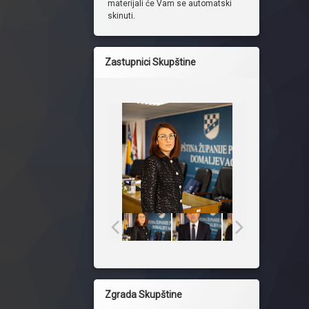
materijali će Vam se automatski
skinuti.
Zastupnici Skupštine
Zgrada Skupštine