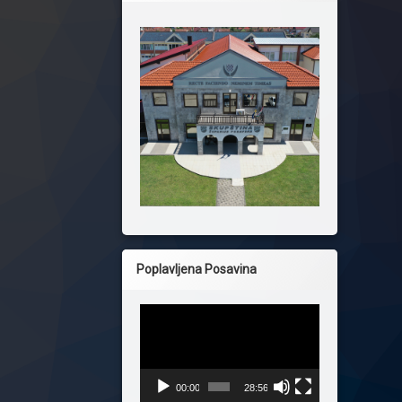
Poplavljena Posavina
Reproduktor
videozapisa
00:00
28:56