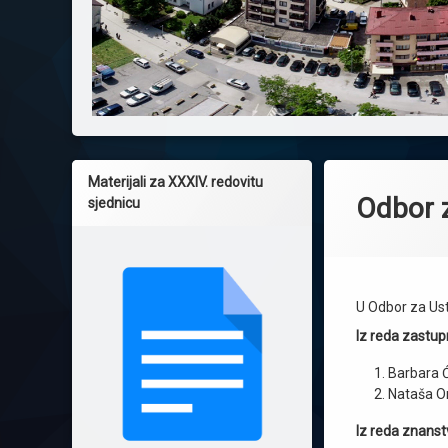
Materijali za XXXIV. redovitu
Odbor z
sjednicu
U Odbor za Ust
Iz reda zastupn
Barbara 
Nataša Or
Iz reda znanst