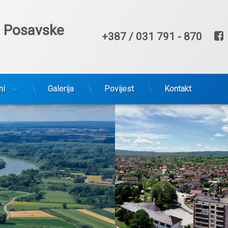
e Posavske
Broj telefona
+387 / 031 791 - 870
ni
Galerija
Povijest
Kontakt