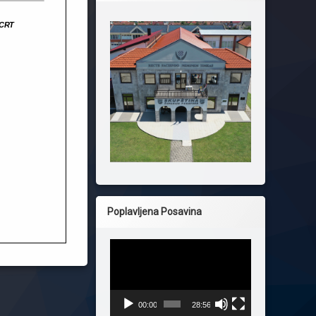
Poplavljena Posavina
Reproduktor
videozapisa
00:00
28:56