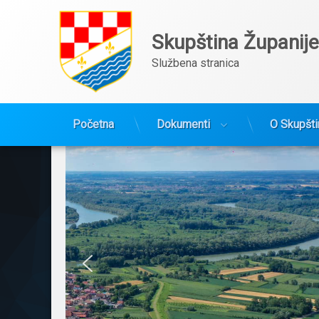
Skupština Županij
Službena stranica
Preskoči
na
Početna
Dokumenti
O Skupšti
sadržaj