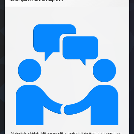
Materijale skidate klikom na sliku, materijali će Vam se automatski