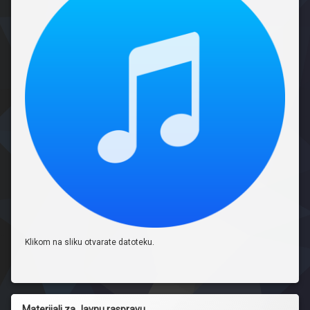
Klikom na sliku otvarate datoteku.
Materijali za Javnu raspravu