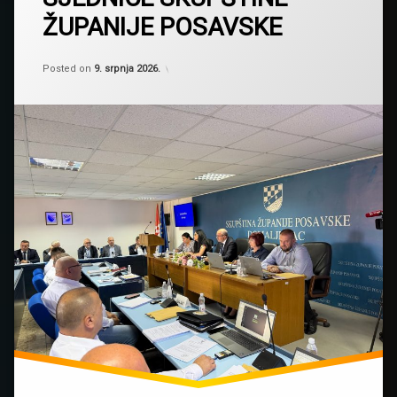
ŽUPANIJE POSAVSKE
Kategorije:
Updated on
by
Novosti
Skupština Županije Posavske
,
9. srpnja 2026.
Posted on
9. srpnja 2026.
Obavijesti