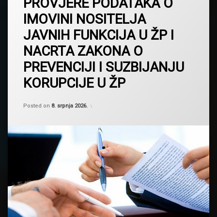
PROVJERE PODATAKA O
IMOVINI NOSITELJA
JAVNIH FUNKCIJA U ŽP I
NACRTA ZAKONA O
PREVENCIJI I SUZBIJANJU
KORUPCIJE U ŽP
Kategorije:
Updated on
by
Novosti
Skupština Županije Posavske
,
9. srpnja 2026.
Posted on
8. srpnja 2026.
Obavijesti