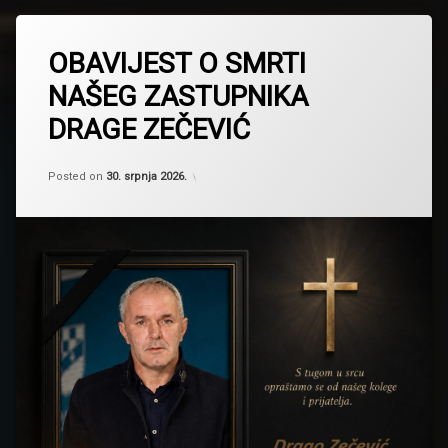
OBAVIJEST O SMRTI
NAŠEG ZASTUPNIKA
DRAGE ZEČEVIĆ
Kategorije:
Updated on
by
Novosti
Skupština Županije Posavske
,
30. srpnja 2026.
Posted on
30. srpnja 2026.
Obavijesti