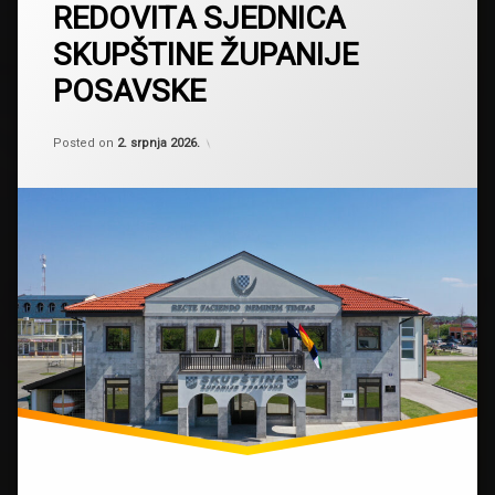
REDOVITA SJEDNICA
SKUPŠTINE ŽUPANIJE
POSAVSKE
Kategorije:
Updated on
by
Novosti
Skupština Županije Posavske
,
2. srpnja 2026.
Posted on
2. srpnja 2026.
Obavijesti