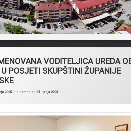
MENOVANA VODITELJICA UREDA OE
U POSJETI SKUPŠTINI ŽUPANIJE
SKE
Kategorije:
by
Novosti
Skupština Županije Posavske
,
nja 2025.
Updated on
24. lipnja 2025.
Obavijesti