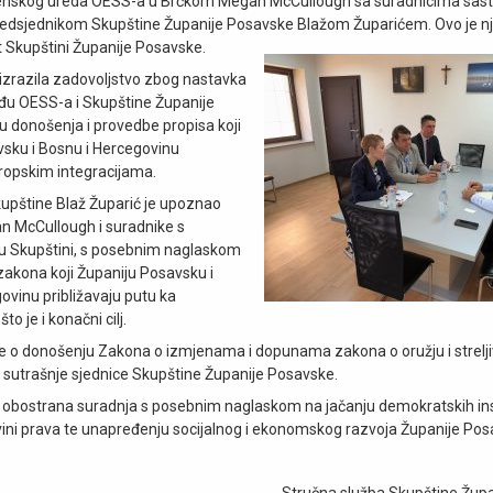
erenskog ureda OESS-a u Brčkom Megan McCullough sa suradnicima sast
redsjednikom Skupštine Županije Posavske Blažom Župarićem. Ovo je nj
t Skupštini Županije Posavske.
izrazila zadovoljstvo zbog nastavka
đu OESS-a i Skupštine Županije
ju donošenja i provedbe propisa koji
sku i Bosnu i Hercegovinu
uropskim integracijama.
upštine Blaž Župarić je upoznao
 McCullough i suradnike s
u Skupštini, s posebnim naglaskom
akona koji Županiju Posavsku i
ovinu približavaju putu ka
što je i konačni cilj.
 o donošenju Zakona o izmjenama i dopunama zakona o oružju i streljiv
sutrašnje sjednice Skupštine Županije Posavske.
obostrana suradnja s posebnim naglaskom na jačanju demokratskih inst
ini prava te unapređenju socijalnog i ekonomskog razvoja Županije Pos