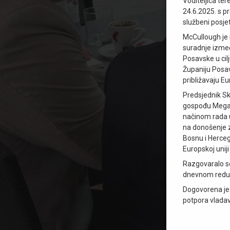
Voditeljica t
24.6.2025. s p
službeni posje
McCullough je 
suradnje izme
Posavske u cil
Županiju Posav
približavaju E
Predsjednik Sk
gospođu Megan
načinom rada 
na donošenje z
Bosnu i Herceg
Europskoj uniji 
Razgovaralo se
dnevnom redu 
Dogovorena je 
potpora vladav