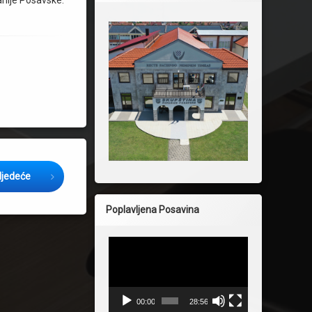
nije Posavske.
ljedeće
Poplavljena Posavina
Reproduktor
videozapisa
00:00
28:56