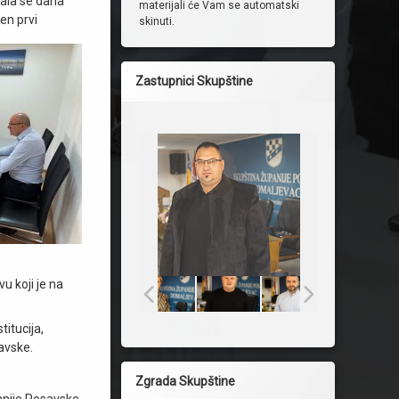
ala se dana
materijali će Vam se automatski
en prvi
skinuti.
Zastupnici Skupštine
u koji je na
itucija,
avske.
Zgrada Skupštine