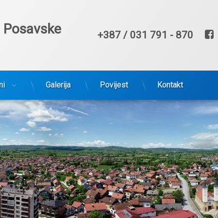
e Posavske
Broj telefona
+387 / 031 791 - 870
ni
Galerija
Povijest
Kontakt