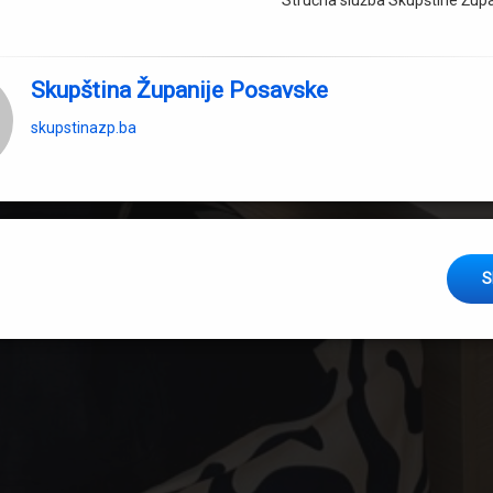
Stručna služba Skupštine Župa
Skupština Županije Posavske
skupstinazp.ba
g
S