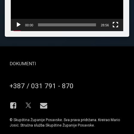
00:00
28:56
DOKUMENTI
Broj telefona
+387 / 031 791 - 870
Facebook
E-mail
X.com
©
Skupština Županije Posavske
. Sva prava pridržana. Kreirao
Mario
Josić
. Stručna služba
Skupštine Županije Posavske
.