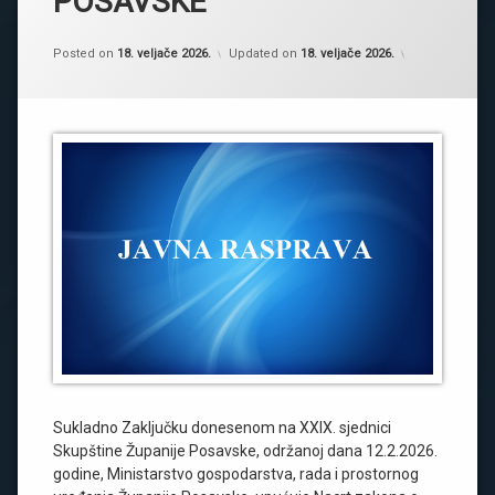
POSAVSKE
Kategorije:
by
Novosti
Skupština 
,
Posted on
18. veljače 2026.
Updated on
18. veljače 2026.
Obavijesti
Sukladno Zaključku donesenom na XXIX. sjednici
Skupštine Županije Posavske, održanoj dana 12.2.2026.
godine, Ministarstvo gospodarstva, rada i prostornog