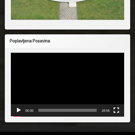
Poplavljena Posavina
Reproduktor
videozapisa
00:00
28:56