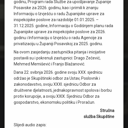
godinu, Program rada Službe za upošljavanje Županije
Posavske za 2026. godinu, kao i primili k znanju
Informaciju o Izvješću o radu Županijske uprave za
inspekcijske poslove za razdoblje 01.01.2025. –
31.12.2025. godine, Informaciju o Godišnjem planu rada
Županijske uprave za inspekcijske poslove za 2026.
godinu i Informaciju o Izvješću o radu Agencije za
privatizaciju u Županiji Posavskoj za 2025. godinu.
Na ovom zasjedanju zastupnička pitanja i inicijative
postavili su i pokrenuli zastupnici: Drago Zečević,
Mehmed Memišević i Franjo Blažanović.
Dana 22. svibnja 2026. godine svoju XXX. sjednicu
održao je Skupštinski odbor za Ustav, Poslovnik i
zakonodavstvo, svoju XXXI. sjednicu Odbor za
društvene djelatnosti, jednakopravnost spolova i borbu
protiv korupcije, a svoju XXIX. Sjednicu Odbor za
gospodarstvo, ekonomsku politiku i Proračun.
Stručna
služba Skupštine
Slijedi audio zapis: