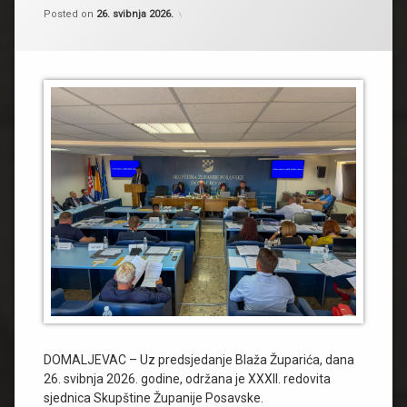
Kategorije:
by
Novosti
Skupština Županije Posavske
,
Posted on
26. svibnja 2026.
Obavijesti
DOMALJEVAC – Uz predsjedanje Blaža Župarića, dana
26. svibnja 2026. godine, održana je XXXII. redovita
sjednica Skupštine Županije Posavske.