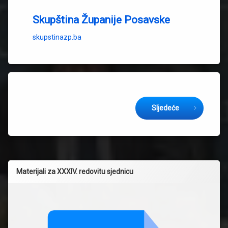
Skupština Županije Posavske
skupstinazp.ba
Keep Reading
Sljedeće
Materijali za XXXIV. redovitu sjednicu