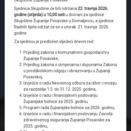
Skupštine Županije Posavske.
Sjednica Skupštine će biti održana
22.
travnja 2026.
godine (srijeda) u 10,00 sati
u dvorani za sjednice
Skupštine Županije Posavske u Domaljevcu, a sjednice
Radnih tijela održat će se u utorak 21. travnja 2026.
godine.
Za sjednicu je predložen sljedeći dnevni red:
Prijedlog zakona o komunalnom gospodarstvu
Županije Posavske,
Prijedlog zakona o izmjenama i dopunama Zakona
o predškolskom odgoju i obrazovanju u Županiji
Posavskoj,
Izvješće o radu Neovisnog odbora za izbor i reviziju
za razdoblje 1.5. do 31.12. 2025. godine,
Izvješće o radu i financijskom poslovanju
Županijske bolnice za 2025. godinu,
Program rada Županijske bolnice za 2026. godinu,
Izvješće o radu i financijskom poslovanju Zavoda
zdravstvenog osiguranja Županije Posavske za
2025. godinu,