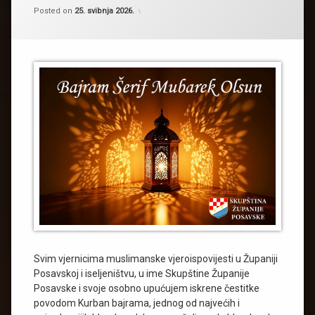
Kategorije:
by
Novosti
Skupština Županije Posavske
,
Posted on
25. svibnja 2026.
Obavijesti
Svim vjernicima muslimanske vjeroispovijesti u Županiji
Posavskoj i iseljeništvu, u ime Skupštine Županije
Posavske i svoje osobno upućujem iskrene čestitke
povodom Kurban bajrama, jednog od najvećih i