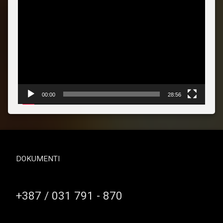
Reproduktor
videozapisa
00:00
28:56
DOKUMENTI
Broj telefona
+387 / 031 791 - 870