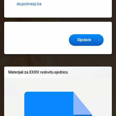
skupstinazp.ba
Keep Reading
Sljedeće
Materijali za XXXIV. redovitu sjednicu