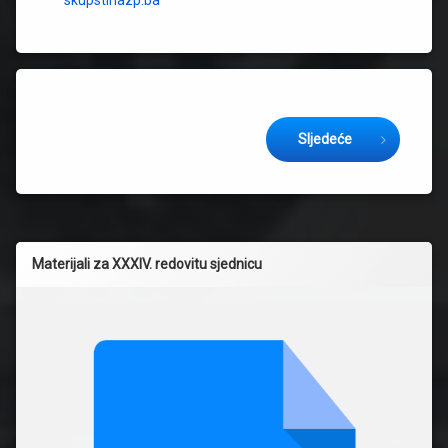
skupstinazp.ba
Keep Reading
Sljedeće
Materijali za XXXIV. redovitu sjednicu