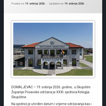
Kategorije:
by
Novosti
Skupština 
,
Posted on
19. svibnja 2026.
Updated on
19. svibnja 2026.
Obavijesti
DOMALJEVAC – 19. svibnja 2026. godine, u Skupštini
Županije Posavske održana je XXXI. sjednica Kolegija
Skupštine.
Na sjednici je utvrđen datum i vrijeme održavanja kao i